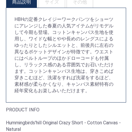
商品説明
サイズ
その他
HBHの定番クレイジーワークパンツをショーツ
にアレンジした春夏の人気アイテムがリモデル
して今期も登場。コットンキャンバス生地を使
用し、ワイドな幅とやや長めのレングスによる
ゆったりとしたシルエットと、前後共に左右の
異なるポケットデザインが特徴です。ウエスト
にはベルトループのほかドローコードも付属
し、リラックス感のある雰囲気でお召いただけ
お買い物を続ける
カートへ進む
ます。コットンキャンバス生地は、穿きこめば
穿きこむほど、洗濯をすれば洗濯をするほど、
素材感が柔らかくなり、キャンバス素材特有の
経年変化もお楽しみいただけます。
PRODUCT INFO
Hummingbirds'hill Original Crazy Short - Cotton Canvas -
Natural