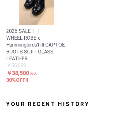
2026 SALE！！
WHEEL ROBE x
Hummingbirds'hill CAPTOE
BOOTS SOFT GLASS
お買い物を続ける
カートへ進む
LEATHER
￥55,000
￥38,500
税込
30%OFF!!
YOUR RECENT HISTORY