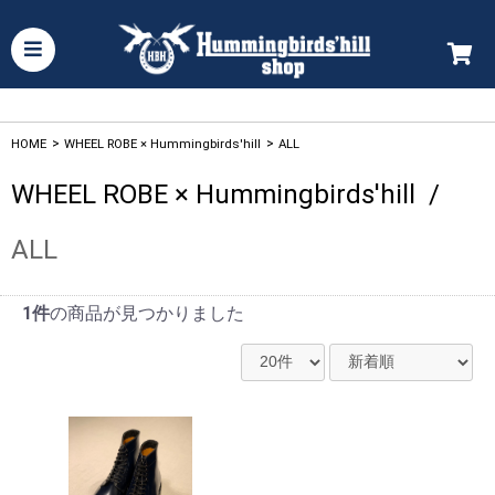
HOME
>
WHEEL ROBE × Hummingbirds'hill
>
ALL
WHEEL ROBE × Hummingbirds'hill
/
ALL
1件
の商品が見つかりました