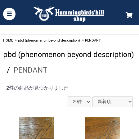
HOME
>
pbd (phenomenon beyond description)
>
PENDANT
pbd (phenomenon beyond description)
/
PENDANT
2件
の商品が見つかりました