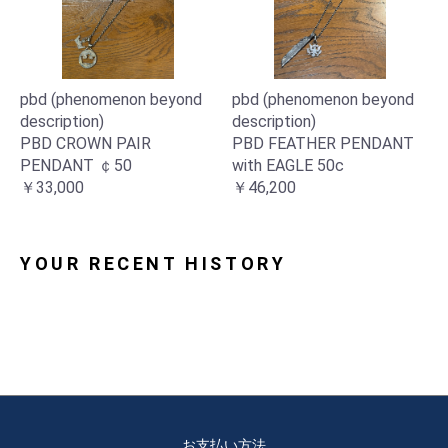
pbd (phenomenon beyond
pbd (phenomenon beyond
description)
description)
お買い物を続ける
カートへ進む
PBD CROWN PAIR
PBD FEATHER PENDANT
PENDANT ￠50
with EAGLE 50c
￥33,000
￥46,200
YOUR RECENT HISTORY
お支払い方法