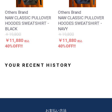
Others Brand
Others Brand
NAW CLASSIC PULLOVER
NAW CLASSIC PULLOVER
HOODES SWEATSHIRT -
HOODES SWEATSHIRT -
BLACK
NAVY
お買い物を続ける
カートへ進む
￥19,800
￥19,800
￥11,880
￥11,880
税込
税込
40%OFF!!
40%OFF!!
YOUR RECENT HISTORY
お支払い方法