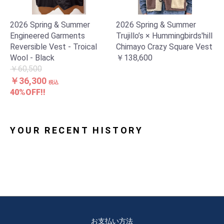
2026 Spring & Summer
2026 Spring & Summer
Engineered Garments
Trujillo’s × Hummingbirds'hill
Reversible Vest - Troical
Chimayo Crazy Square Vest
Wool - Black
￥138,600
お買い物を続ける
カートへ進む
￥60,500
￥36,300
税込
40%OFF!!
YOUR RECENT HISTORY
お支払い方法