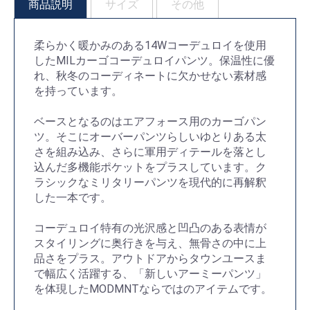
商品説明
サイズ
その他
柔らかく暖かみのある14Wコーデュロイを使用
したMILカーゴコーデュロイパンツ。保温性に優
れ、秋冬のコーディネートに欠かせない素材感
を持っています。
ベースとなるのはエアフォース用のカーゴパン
ツ。そこにオーバーパンツらしいゆとりある太
さを組み込み、さらに軍用ディテールを落とし
込んだ多機能ポケットをプラスしています。ク
お買い物を続ける
カートへ進む
ラシックなミリタリーパンツを現代的に再解釈
した一本です。
コーデュロイ特有の光沢感と凹凸のある表情が
スタイリングに奥行きを与え、無骨さの中に上
品さをプラス。アウトドアからタウンユースま
で幅広く活躍する、「新しいアーミーパンツ」
を体現したMODMNTならではのアイテムです。